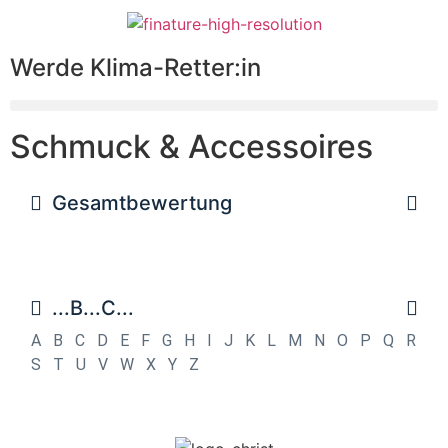
Werde Klima-Retter:in
Schmuck & Accessoires
Gesamtbewertung
...B...C...
A
B
C
D
E
F
G
H
I
J
K
L
M
N
O
P
Q
R
S
T
U
V
W
X
Y
Z