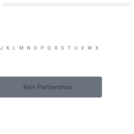
J
K
L
M
N
O
P
Q
R
S
T
U
V
W
X
Kein Partnershop