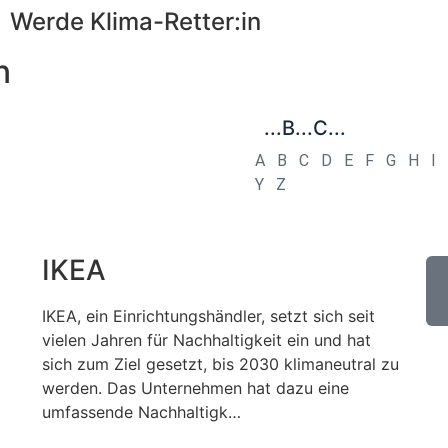
Werde Klima-Retter:in
n
...B...C...
A
B
C
D
E
F
G
H
I
Y
Z
IKEA
IKEA, ein Einrichtungshändler, setzt sich seit
vielen Jahren für Nachhaltigkeit ein und hat
sich zum Ziel gesetzt, bis 2030 klimaneutral zu
werden. Das Unternehmen hat dazu eine
umfassende Nachhaltigk…